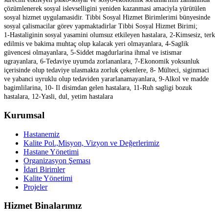
çözümlenerek sosyal islevselligini yeniden kazanmasi amaciyla yürütülen
sosyal hizmet uygulamasidir. Tibbi Sosyal Hizmet Birimlerimi bünyesinde
sosyal çalismacilar görev yapmaktadirlar Tibbi Sosyal Hizmet Birimi;
1-Hastaliginin sosyal yasamini olumsuz etkileyen hastalara, 2-Kimsesiz, terk
edilmis ve bakima muhtaç olup kalacak yeri olmayanlara, 4-Saglik
güvencesi olmayanlara, 5-Siddet magdurlarina ihmal ve istismar
ugrayanlara, 6-Tedaviye uyumda zorlananlara, 7-Ekonomik yoksunluk
içerisinde olup tedaviye ulasmakta zorluk çekenlere, 8- Mülteci, siginmaci
ve yabanci uyruklu olup tedaviden yararlanamayanlara, 9-Alkol ve madde
bagimlilarina, 10- Il disimdan gelen hastalara, 11-Ruh sagligi bozuk
hastalara, 12-Yasli, dul, yetim hastalara
Kurumsal
Hastanemiz
Kalite Pol.,Misyon, Vizyon ve Değerlerimiz
Hastane Yönetimi
Organizasyon Şeması
İdari Birimler
Kalite Yönetimi
Projeler
Hizmet Binalarımız