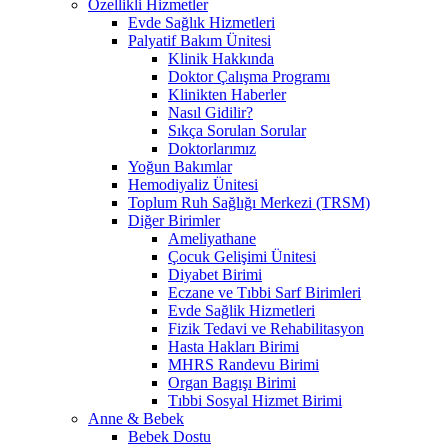
Özellikli Hizmetler
Evde Sağlık Hizmetleri
Palyatif Bakım Ünitesi
Klinik Hakkında
Doktor Çalışma Programı
Klinikten Haberler
Nasıl Gidilir?
Sıkça Sorulan Sorular
Doktorlarımız
Yoğun Bakımlar
Hemodiyaliz Ünitesi
Toplum Ruh Sağlığı Merkezi (TRSM)
Diğer Birimler
Ameliyathane
Çocuk Gelişimi Ünitesi
Diyabet Birimi
Eczane ve Tıbbi Sarf Birimleri
Evde Sağlik Hizmetleri
Fizik Tedavi ve Rehabilitasyon
Hasta Hakları Birimi
MHRS Randevu Birimi
Organ Bagışı Birimi
Tıbbi Sosyal Hizmet Birimi
Anne & Bebek
Bebek Dostu