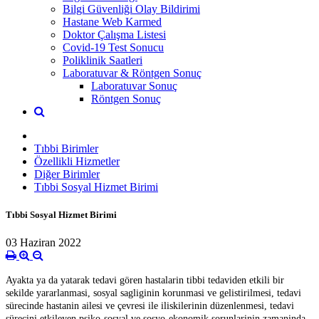
Bilgi Güvenliği Olay Bildirimi
Hastane Web Karmed
Doktor Çalışma Listesi
Covid-19 Test Sonucu
Poliklinik Saatleri
Laboratuvar & Röntgen Sonuç
Laboratuvar Sonuç
Röntgen Sonuç
Tıbbi Birimler
Özellikli Hizmetler
Diğer Birimler
Tıbbi Sosyal Hizmet Birimi
Tıbbi Sosyal Hizmet Birimi
03 Haziran 2022
Ayakta ya da yatarak tedavi gören hastalarin tibbi tedaviden etkili bir
sekilde yararlanmasi, sosyal sagliginin korunmasi ve gelistirilmesi, tedavi
sürecinde hastanin ailesi ve çevresi ile iliskilerinin düzenlenmesi, tedavi
sürecini etkileyen psiko-sosyal ve sosyo-ekonomik sorunlarinin zamaninda