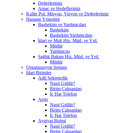
Değerlerimiz
Amaç ve Hedeflerimiz
Kalite Pol.,Misyon, Vizyon ve Değerlerimiz
Hastane Yönetimi
Başhekim ve Yardımcıları
Başhekim
Başhekim Yardımcıları
İdari ve Mali Hiz. Müd. ve Yrd.
Müdür
Yardımcısı
Sağlık Bakım Hiz. Müd. ve Yrd.
Müdür
Organizasyon Şeması
İdari Birimler
Adli Sekreterlik
Nasıl Gidilir?
Birim Çalışanları
İç Hat Telefon
Arşiv
Nasıl Gidilir?
Birim Çalışanları
İç Hat Telefon
Ayniyat Birimi
Nasıl Gidilir?
Birim Çalışanları