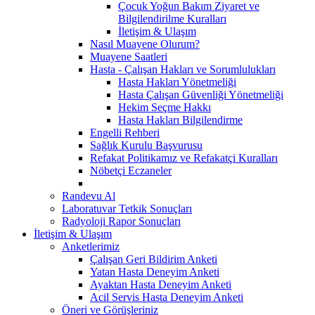
Çocuk Yoğun Bakım Ziyaret ve
Bilgilendirilme Kuralları
İletişim & Ulaşım
Nasıl Muayene Olurum?
Muayene Saatleri
Hasta - Çalışan Hakları ve Sorumlulukları
Hasta Hakları Yönetmeliği
Hasta Çalışan Güvenliği Yönetmeliği
Hekim Seçme Hakkı
Hasta Hakları Bilgilendirme
Engelli Rehberi
Sağlık Kurulu Başvurusu
Refakat Politikamız ve Refakatçi Kuralları
Nöbetçi Eczaneler
Randevu Al
Laboratuvar Tetkik Sonuçları
Radyoloji Rapor Sonuçları
İletişim & Ulaşım
Anketlerimiz
Çalışan Geri Bildirim Anketi
Yatan Hasta Deneyim Anketi
Ayaktan Hasta Deneyim Anketi
Acil Servis Hasta Deneyim Anketi
Öneri ve Görüşleriniz