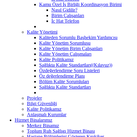
Kamu Özel İş Birliği Koordinasyon Birimi
Nasıl Gidilir?
Birim Çalışanları
İç Hat Telefon
Kalite Yönetimi
Kaliteden Sorumlu Başhekim Yardımcısı
Kalite Yönetim Sorumlusu
Kalite Yönetim Birim Çalışanları
Kalite Yönetim Çalışmaları
Kalite Politikamız
Sağlıkta Kalite Standartları((Kılavuz))
Özdeğerlendirme Soru Listeleri
Öz değerlendirme Planı
Bölüm Kalite Sorumluları
Sağlıkta Kalite Standartları
Projeler
Bilgi Güvenliği
Kalite Politikamız
Anlaşmalı Kurumlar
Hizmet Binalarımız
Merkez Binamız
Toplum Ruh Sağlıgı Hizmet Binası
Hastane Bölümlerini Gösteren Krokiker