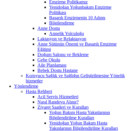
Emzirme Politikamız
Yenidoğan Yoğunbakım Emzirme
Politikası
Başarılı Emzirmenin 10 Adımı
Bilgilendirme
Anne Dostu
Annelik Yolculuğu
Laktasyon ve Relaktasyon
Anne Sütünün Önemi ve Başarılı Emzirme
Eğitimi
Doğum Salonu ve Bekleme
Gebe Okulu
Aile Planlaması
Bebek Dostu Hastane
Koruyucu Sağlık ve Sağlığın Geliştirilmesine Yönelik
hizmetler
Yönlendirme
Hasta Rehberi
Acil Servis Hizmetleri
Nasıl Randevu Alınır?
Ziyaret Saatleri ve Kuralları
Yoğun Bakım Hasta Yakınlarının
Bilgilendirilme Kuralları
Yenidoğan Yoğun Bakım Hasta
Yakınlarının Bilgilendirilme Kuralları