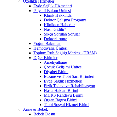
Özellikli Hizmetler
Evde Sağlık Hizmetleri
Palyatif Bakım Ünitesi
Klinik Hakkında
Doktor Çalışma Programı
Klinikten Haberler
Nasıl Gidilir?
Sıkça Sorulan Sorular
Doktorlarımız
Yoğun Bakımlar
Hemodiyaliz Ünitesi
Toplum Ruh Sağlığı Merkezi (TRSM)
Diğer Birimler
Ameliyathane
Çocuk Gelişimi Ünitesi
Diyabet Birimi
Eczane ve Tıbbi Sarf Birimleri
Evde Sağlik Hizmetleri
Fizik Tedavi ve Rehabilitasyon
Hasta Hakları Birimi
MHRS Randevu Birimi
Organ Bagışı Birimi
Tıbbi Sosyal Hizmet Birimi
Anne & Bebek
Bebek Dostu