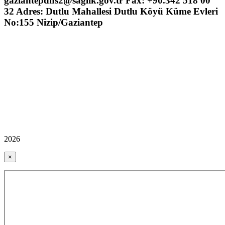
gaziantepdhs2@saglik.gov.tr Fax: +90.342 518 00
32 Adres: Dutlu Mahallesi Dutlu Köyü Küme Evleri
No:155 Nizip/Gaziantep
2026
×