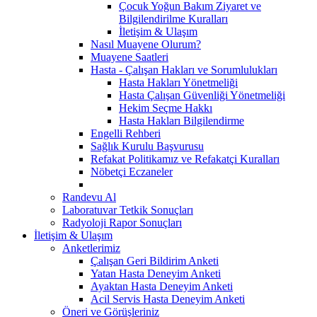
Çocuk Yoğun Bakım Ziyaret ve
Bilgilendirilme Kuralları
İletişim & Ulaşım
Nasıl Muayene Olurum?
Muayene Saatleri
Hasta - Çalışan Hakları ve Sorumlulukları
Hasta Hakları Yönetmeliği
Hasta Çalışan Güvenliği Yönetmeliği
Hekim Seçme Hakkı
Hasta Hakları Bilgilendirme
Engelli Rehberi
Sağlık Kurulu Başvurusu
Refakat Politikamız ve Refakatçi Kuralları
Nöbetçi Eczaneler
Randevu Al
Laboratuvar Tetkik Sonuçları
Radyoloji Rapor Sonuçları
İletişim & Ulaşım
Anketlerimiz
Çalışan Geri Bildirim Anketi
Yatan Hasta Deneyim Anketi
Ayaktan Hasta Deneyim Anketi
Acil Servis Hasta Deneyim Anketi
Öneri ve Görüşleriniz