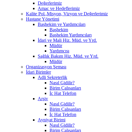
Değerlerimiz
Amaç ve Hedeflerimiz
Kalite Pol.,Misyon, Vizyon ve Değerlerimiz
Hastane Yönetimi
Başhekim ve Yardımcıları
Başhekim
Başhekim Yardımcıları
İdari ve Mali Hiz. Müd. ve Yrd.
Müdür
Yardımcısı
Sağlık Bakım Hiz. Müd. ve Yrd.
Müdür
Organizasyon Şeması
İdari Birimler
Adli Sekreterlik
Nasıl Gidilir?
Birim Çalışanları
İç Hat Telefon
Arşiv
Nasıl Gidilir?
Birim Çalışanları
İç Hat Telefon
Ayniyat Birimi
Nasıl Gidilir?
Birim Çalışanları