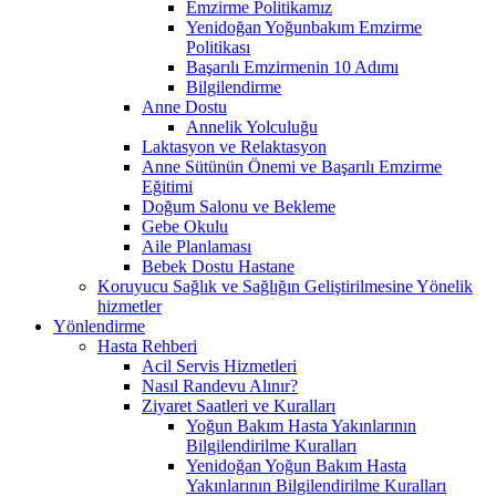
Emzirme Politikamız
Yenidoğan Yoğunbakım Emzirme
Politikası
Başarılı Emzirmenin 10 Adımı
Bilgilendirme
Anne Dostu
Annelik Yolculuğu
Laktasyon ve Relaktasyon
Anne Sütünün Önemi ve Başarılı Emzirme
Eğitimi
Doğum Salonu ve Bekleme
Gebe Okulu
Aile Planlaması
Bebek Dostu Hastane
Koruyucu Sağlık ve Sağlığın Geliştirilmesine Yönelik
hizmetler
Yönlendirme
Hasta Rehberi
Acil Servis Hizmetleri
Nasıl Randevu Alınır?
Ziyaret Saatleri ve Kuralları
Yoğun Bakım Hasta Yakınlarının
Bilgilendirilme Kuralları
Yenidoğan Yoğun Bakım Hasta
Yakınlarının Bilgilendirilme Kuralları