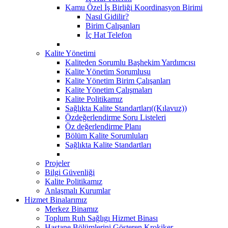
Kamu Özel İş Birliği Koordinasyon Birimi
Nasıl Gidilir?
Birim Çalışanları
İç Hat Telefon
Kalite Yönetimi
Kaliteden Sorumlu Başhekim Yardımcısı
Kalite Yönetim Sorumlusu
Kalite Yönetim Birim Çalışanları
Kalite Yönetim Çalışmaları
Kalite Politikamız
Sağlıkta Kalite Standartları((Kılavuz))
Özdeğerlendirme Soru Listeleri
Öz değerlendirme Planı
Bölüm Kalite Sorumluları
Sağlıkta Kalite Standartları
Projeler
Bilgi Güvenliği
Kalite Politikamız
Anlaşmalı Kurumlar
Hizmet Binalarımız
Merkez Binamız
Toplum Ruh Sağlıgı Hizmet Binası
Hastane Bölümlerini Gösteren Krokiker