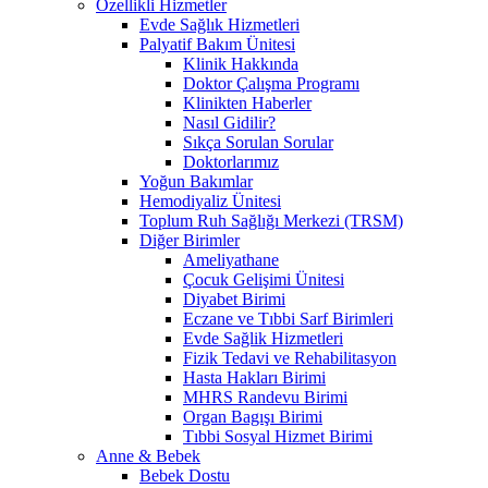
Özellikli Hizmetler
Evde Sağlık Hizmetleri
Palyatif Bakım Ünitesi
Klinik Hakkında
Doktor Çalışma Programı
Klinikten Haberler
Nasıl Gidilir?
Sıkça Sorulan Sorular
Doktorlarımız
Yoğun Bakımlar
Hemodiyaliz Ünitesi
Toplum Ruh Sağlığı Merkezi (TRSM)
Diğer Birimler
Ameliyathane
Çocuk Gelişimi Ünitesi
Diyabet Birimi
Eczane ve Tıbbi Sarf Birimleri
Evde Sağlik Hizmetleri
Fizik Tedavi ve Rehabilitasyon
Hasta Hakları Birimi
MHRS Randevu Birimi
Organ Bagışı Birimi
Tıbbi Sosyal Hizmet Birimi
Anne & Bebek
Bebek Dostu