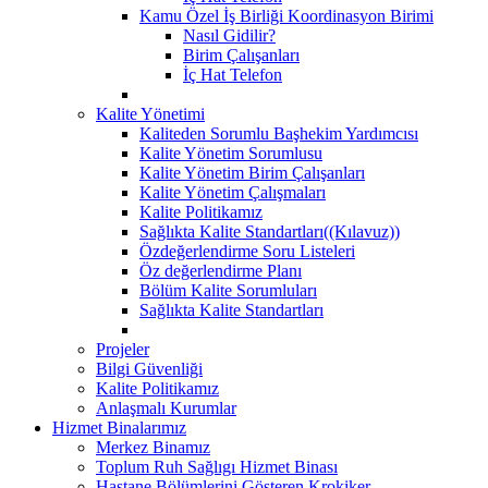
Kamu Özel İş Birliği Koordinasyon Birimi
Nasıl Gidilir?
Birim Çalışanları
İç Hat Telefon
Kalite Yönetimi
Kaliteden Sorumlu Başhekim Yardımcısı
Kalite Yönetim Sorumlusu
Kalite Yönetim Birim Çalışanları
Kalite Yönetim Çalışmaları
Kalite Politikamız
Sağlıkta Kalite Standartları((Kılavuz))
Özdeğerlendirme Soru Listeleri
Öz değerlendirme Planı
Bölüm Kalite Sorumluları
Sağlıkta Kalite Standartları
Projeler
Bilgi Güvenliği
Kalite Politikamız
Anlaşmalı Kurumlar
Hizmet Binalarımız
Merkez Binamız
Toplum Ruh Sağlıgı Hizmet Binası
Hastane Bölümlerini Gösteren Krokiker