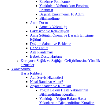
Emzirme Politikamız
Yenidoğan Yoğunbakım Emzirme
Politikası
Başarılı Emzirmenin 10 Adımı
Bilgilendirme
Anne Dostu
Annelik Yolculuğu
Laktasyon ve Relaktasyon
Anne Sütünün Önemi ve Başarılı Emzirme
Eğitimi
Doğum Salonu ve Bekleme
Gebe Okulu
Aile Planlaması
Bebek Dostu Hastane
Koruyucu Sağlık ve Sağlığın Geliştirilmesine Yönelik
hizmetler
Yönlendirme
Hasta Rehberi
Acil Servis Hizmetleri
Nasıl Randevu Alınır?
Ziyaret Saatleri ve Kuralları
Yoğun Bakım Hasta Yakınlarının
Bilgilendirilme Kuralları
Yenidoğan Yoğun Bakım Hasta
Yakınlarının Bilgilendirilme Kuralları