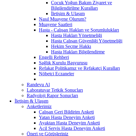
Çocuk Yoğun Bakım Ziyaret ve
Bilgilendirilme Kuralları
İletişim & Ulaşım
Nasıl Muayene Olurum?
Muayene Saatleri
Hasta - Çalışan Hakları ve Sorumlulukları
Hasta Hakları Yönetmeliği
Hasta Çalışan Güvenliği Yönetmeliği
Hekim Seçme Hakkı
Hasta Hakları Bilgilendirme
Engelli Rehberi
Sağlık Kurulu Başvurusu
Refakat Politikamız ve Refakatçi Kuralları
Nöbetçi Eczaneler
Randevu Al
Laboratuvar Tetkik Sonuçları
Radyoloji Rapor Sonuçları
İletişim & Ulaşım
Anketlerimiz
Çalışan Geri Bildirim Anketi
Yatan Hasta Deneyim Anketi
Ayaktan Hasta Deneyim Anketi
Acil Servis Hasta Deneyim Anketi
Öneri ve Görüşleriniz