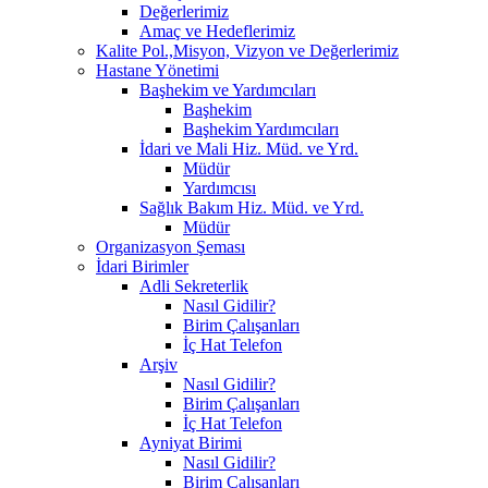
Değerlerimiz
Amaç ve Hedeflerimiz
Kalite Pol.,Misyon, Vizyon ve Değerlerimiz
Hastane Yönetimi
Başhekim ve Yardımcıları
Başhekim
Başhekim Yardımcıları
İdari ve Mali Hiz. Müd. ve Yrd.
Müdür
Yardımcısı
Sağlık Bakım Hiz. Müd. ve Yrd.
Müdür
Organizasyon Şeması
İdari Birimler
Adli Sekreterlik
Nasıl Gidilir?
Birim Çalışanları
İç Hat Telefon
Arşiv
Nasıl Gidilir?
Birim Çalışanları
İç Hat Telefon
Ayniyat Birimi
Nasıl Gidilir?
Birim Çalışanları