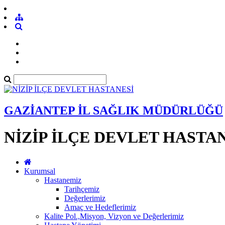
GAZİANTEP İL SAĞLIK MÜDÜRLÜĞÜ
NİZİP İLÇE DEVLET HASTA
Kurumsal
Hastanemiz
Tarihçemiz
Değerlerimiz
Amaç ve Hedeflerimiz
Kalite Pol.,Misyon, Vizyon ve Değerlerimiz