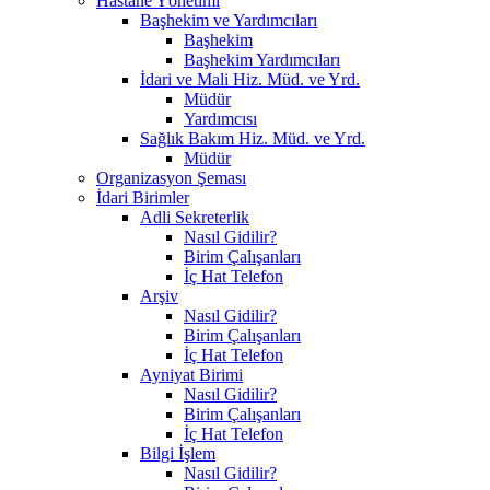
Hastane Yönetimi
Başhekim ve Yardımcıları
Başhekim
Başhekim Yardımcıları
İdari ve Mali Hiz. Müd. ve Yrd.
Müdür
Yardımcısı
Sağlık Bakım Hiz. Müd. ve Yrd.
Müdür
Organizasyon Şeması
İdari Birimler
Adli Sekreterlik
Nasıl Gidilir?
Birim Çalışanları
İç Hat Telefon
Arşiv
Nasıl Gidilir?
Birim Çalışanları
İç Hat Telefon
Ayniyat Birimi
Nasıl Gidilir?
Birim Çalışanları
İç Hat Telefon
Bilgi İşlem
Nasıl Gidilir?