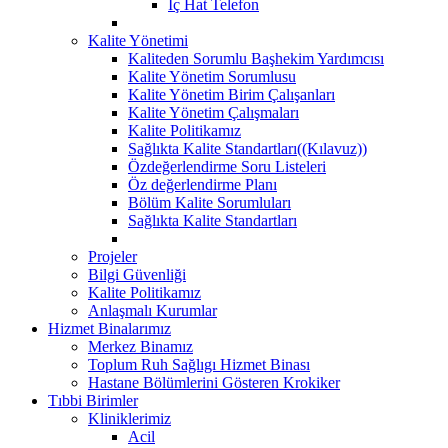
İç Hat Telefon
Kalite Yönetimi
Kaliteden Sorumlu Başhekim Yardımcısı
Kalite Yönetim Sorumlusu
Kalite Yönetim Birim Çalışanları
Kalite Yönetim Çalışmaları
Kalite Politikamız
Sağlıkta Kalite Standartları((Kılavuz))
Özdeğerlendirme Soru Listeleri
Öz değerlendirme Planı
Bölüm Kalite Sorumluları
Sağlıkta Kalite Standartları
Projeler
Bilgi Güvenliği
Kalite Politikamız
Anlaşmalı Kurumlar
Hizmet Binalarımız
Merkez Binamız
Toplum Ruh Sağlıgı Hizmet Binası
Hastane Bölümlerini Gösteren Krokiker
Tıbbi Birimler
Kliniklerimiz
Acil