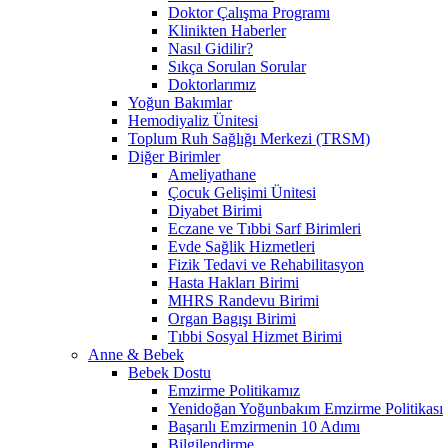
Doktor Çalışma Programı
Klinikten Haberler
Nasıl Gidilir?
Sıkça Sorulan Sorular
Doktorlarımız
Yoğun Bakımlar
Hemodiyaliz Ünitesi
Toplum Ruh Sağlığı Merkezi (TRSM)
Diğer Birimler
Ameliyathane
Çocuk Gelişimi Ünitesi
Diyabet Birimi
Eczane ve Tıbbi Sarf Birimleri
Evde Sağlik Hizmetleri
Fizik Tedavi ve Rehabilitasyon
Hasta Hakları Birimi
MHRS Randevu Birimi
Organ Bagışı Birimi
Tıbbi Sosyal Hizmet Birimi
Anne & Bebek
Bebek Dostu
Emzirme Politikamız
Yenidoğan Yoğunbakım Emzirme Politikası
Başarılı Emzirmenin 10 Adımı
Bilgilendirme