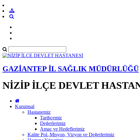
GAZİANTEP İL SAĞLIK MÜDÜRLÜĞÜ
NİZİP İLÇE DEVLET HASTA
Kurumsal
Hastanemiz
Tarihçemiz
Değerlerimiz
Amaç ve Hedeflerimiz
Kalite Pol.,Misyon, Vizyon ve Değerlerimiz