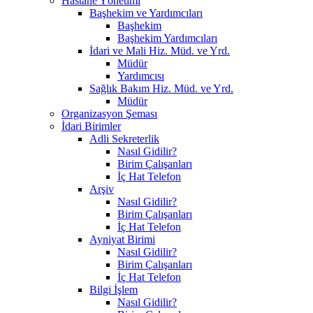
Hastane Yönetimi
Başhekim ve Yardımcıları
Başhekim
Başhekim Yardımcıları
İdari ve Mali Hiz. Müd. ve Yrd.
Müdür
Yardımcısı
Sağlık Bakım Hiz. Müd. ve Yrd.
Müdür
Organizasyon Şeması
İdari Birimler
Adli Sekreterlik
Nasıl Gidilir?
Birim Çalışanları
İç Hat Telefon
Arşiv
Nasıl Gidilir?
Birim Çalışanları
İç Hat Telefon
Ayniyat Birimi
Nasıl Gidilir?
Birim Çalışanları
İç Hat Telefon
Bilgi İşlem
Nasıl Gidilir?