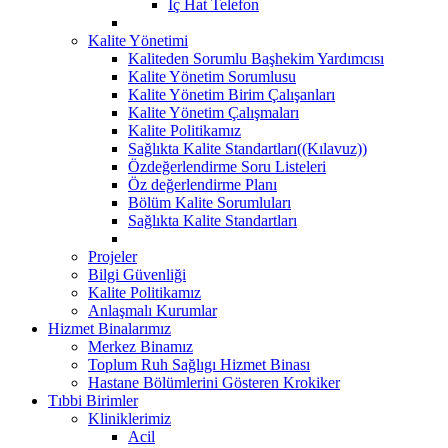
İç Hat Telefon
Kalite Yönetimi
Kaliteden Sorumlu Başhekim Yardımcısı
Kalite Yönetim Sorumlusu
Kalite Yönetim Birim Çalışanları
Kalite Yönetim Çalışmaları
Kalite Politikamız
Sağlıkta Kalite Standartları((Kılavuz))
Özdeğerlendirme Soru Listeleri
Öz değerlendirme Planı
Bölüm Kalite Sorumluları
Sağlıkta Kalite Standartları
Projeler
Bilgi Güvenliği
Kalite Politikamız
Anlaşmalı Kurumlar
Hizmet Binalarımız
Merkez Binamız
Toplum Ruh Sağlıgı Hizmet Binası
Hastane Bölümlerini Gösteren Krokiker
Tıbbi Birimler
Kliniklerimiz
Acil