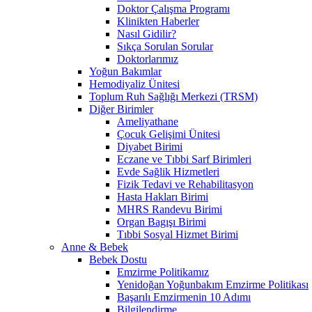
Doktor Çalışma Programı
Klinikten Haberler
Nasıl Gidilir?
Sıkça Sorulan Sorular
Doktorlarımız
Yoğun Bakımlar
Hemodiyaliz Ünitesi
Toplum Ruh Sağlığı Merkezi (TRSM)
Diğer Birimler
Ameliyathane
Çocuk Gelişimi Ünitesi
Diyabet Birimi
Eczane ve Tıbbi Sarf Birimleri
Evde Sağlik Hizmetleri
Fizik Tedavi ve Rehabilitasyon
Hasta Hakları Birimi
MHRS Randevu Birimi
Organ Bagışı Birimi
Tıbbi Sosyal Hizmet Birimi
Anne & Bebek
Bebek Dostu
Emzirme Politikamız
Yenidoğan Yoğunbakım Emzirme Politikası
Başarılı Emzirmenin 10 Adımı
Bilgilendirme