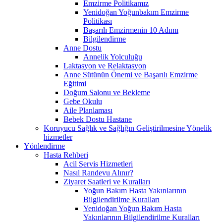
Emzirme Politikamız
Yenidoğan Yoğunbakım Emzirme
Politikası
Başarılı Emzirmenin 10 Adımı
Bilgilendirme
Anne Dostu
Annelik Yolculuğu
Laktasyon ve Relaktasyon
Anne Sütünün Önemi ve Başarılı Emzirme
Eğitimi
Doğum Salonu ve Bekleme
Gebe Okulu
Aile Planlaması
Bebek Dostu Hastane
Koruyucu Sağlık ve Sağlığın Geliştirilmesine Yönelik
hizmetler
Yönlendirme
Hasta Rehberi
Acil Servis Hizmetleri
Nasıl Randevu Alınır?
Ziyaret Saatleri ve Kuralları
Yoğun Bakım Hasta Yakınlarının
Bilgilendirilme Kuralları
Yenidoğan Yoğun Bakım Hasta
Yakınlarının Bilgilendirilme Kuralları