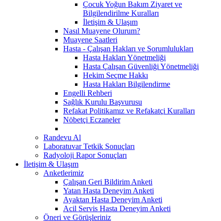
Çocuk Yoğun Bakım Ziyaret ve
Bilgilendirilme Kuralları
İletişim & Ulaşım
Nasıl Muayene Olurum?
Muayene Saatleri
Hasta - Çalışan Hakları ve Sorumlulukları
Hasta Hakları Yönetmeliği
Hasta Çalışan Güvenliği Yönetmeliği
Hekim Seçme Hakkı
Hasta Hakları Bilgilendirme
Engelli Rehberi
Sağlık Kurulu Başvurusu
Refakat Politikamız ve Refakatçi Kuralları
Nöbetçi Eczaneler
Randevu Al
Laboratuvar Tetkik Sonuçları
Radyoloji Rapor Sonuçları
İletişim & Ulaşım
Anketlerimiz
Çalışan Geri Bildirim Anketi
Yatan Hasta Deneyim Anketi
Ayaktan Hasta Deneyim Anketi
Acil Servis Hasta Deneyim Anketi
Öneri ve Görüşleriniz