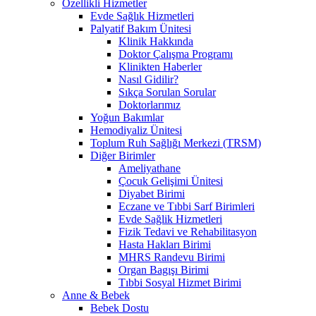
Özellikli Hizmetler
Evde Sağlık Hizmetleri
Palyatif Bakım Ünitesi
Klinik Hakkında
Doktor Çalışma Programı
Klinikten Haberler
Nasıl Gidilir?
Sıkça Sorulan Sorular
Doktorlarımız
Yoğun Bakımlar
Hemodiyaliz Ünitesi
Toplum Ruh Sağlığı Merkezi (TRSM)
Diğer Birimler
Ameliyathane
Çocuk Gelişimi Ünitesi
Diyabet Birimi
Eczane ve Tıbbi Sarf Birimleri
Evde Sağlik Hizmetleri
Fizik Tedavi ve Rehabilitasyon
Hasta Hakları Birimi
MHRS Randevu Birimi
Organ Bagışı Birimi
Tıbbi Sosyal Hizmet Birimi
Anne & Bebek
Bebek Dostu