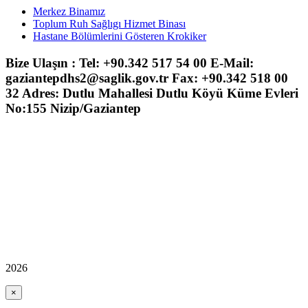
Merkez Binamız
Toplum Ruh Sağlıgı Hizmet Binası
Hastane Bölümlerini Gösteren Krokiker
Bize Ulaşın : Tel: +90.342 517 54 00 E-Mail:
gaziantepdhs2@saglik.gov.tr Fax: +90.342 518 00
32 Adres: Dutlu Mahallesi Dutlu Köyü Küme Evleri
No:155 Nizip/Gaziantep
2026
×