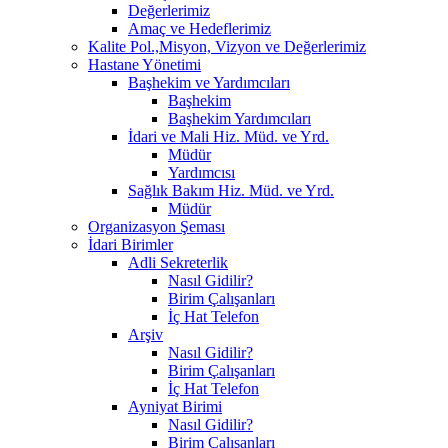
Değerlerimiz
Amaç ve Hedeflerimiz
Kalite Pol.,Misyon, Vizyon ve Değerlerimiz
Hastane Yönetimi
Başhekim ve Yardımcıları
Başhekim
Başhekim Yardımcıları
İdari ve Mali Hiz. Müd. ve Yrd.
Müdür
Yardımcısı
Sağlık Bakım Hiz. Müd. ve Yrd.
Müdür
Organizasyon Şeması
İdari Birimler
Adli Sekreterlik
Nasıl Gidilir?
Birim Çalışanları
İç Hat Telefon
Arşiv
Nasıl Gidilir?
Birim Çalışanları
İç Hat Telefon
Ayniyat Birimi
Nasıl Gidilir?
Birim Çalışanları