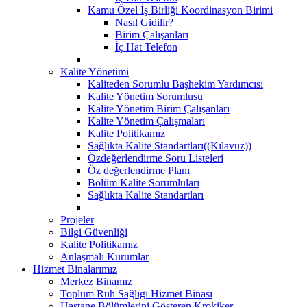
Kamu Özel İş Birliği Koordinasyon Birimi
Nasıl Gidilir?
Birim Çalışanları
İç Hat Telefon
Kalite Yönetimi
Kaliteden Sorumlu Başhekim Yardımcısı
Kalite Yönetim Sorumlusu
Kalite Yönetim Birim Çalışanları
Kalite Yönetim Çalışmaları
Kalite Politikamız
Sağlıkta Kalite Standartları((Kılavuz))
Özdeğerlendirme Soru Listeleri
Öz değerlendirme Planı
Bölüm Kalite Sorumluları
Sağlıkta Kalite Standartları
Projeler
Bilgi Güvenliği
Kalite Politikamız
Anlaşmalı Kurumlar
Hizmet Binalarımız
Merkez Binamız
Toplum Ruh Sağlıgı Hizmet Binası
Hastane Bölümlerini Gösteren Krokiker