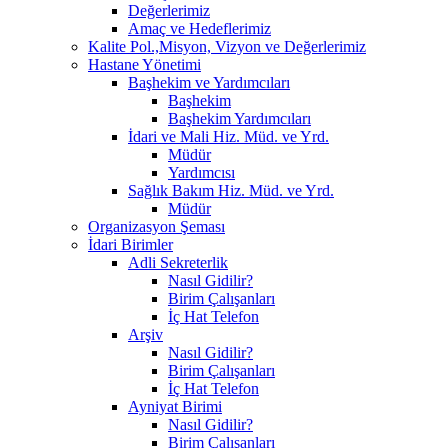
Değerlerimiz
Amaç ve Hedeflerimiz
Kalite Pol.,Misyon, Vizyon ve Değerlerimiz
Hastane Yönetimi
Başhekim ve Yardımcıları
Başhekim
Başhekim Yardımcıları
İdari ve Mali Hiz. Müd. ve Yrd.
Müdür
Yardımcısı
Sağlık Bakım Hiz. Müd. ve Yrd.
Müdür
Organizasyon Şeması
İdari Birimler
Adli Sekreterlik
Nasıl Gidilir?
Birim Çalışanları
İç Hat Telefon
Arşiv
Nasıl Gidilir?
Birim Çalışanları
İç Hat Telefon
Ayniyat Birimi
Nasıl Gidilir?
Birim Çalışanları