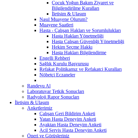
Çocuk Yoğun Bakım Ziyaret ve
Bilgilendirilme Kuralları
İletişim & Ulaşım
Nasıl Muayene Olurum?
Muayene Saatleri
Hasta - Çalışan Hakları ve Sorumlulukları
Hasta Hakları Yönetmeliği
Hasta Çalışan Güvenliği Yönetmeliği
Hekim Seçme Hakkı
Hasta Hakları Bilgilendirme
Engelli Rehberi
Sağlık Kurulu Başvurusu
Refakat Politikamız ve Refakatçi Kuralları
Nöbetçi Eczaneler
Randevu Al
Laboratuvar Tetkik Sonuçları
Radyoloji Rapor Sonuçları
İletişim & Ulaşım
Anketlerimiz
Çalışan Geri Bildirim Anketi
Yatan Hasta Deneyim Anketi
Ayaktan Hasta Deneyim Anketi
Acil Servis Hasta Deneyim Anketi
Öneri ve Görüşleriniz