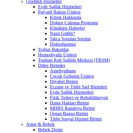
Özellikli Hizmetler
Evde Sağlık Hizmetleri
Palyatif Bakım Ünitesi
Klinik Hakkında
Doktor Çalışma Programı
Klinikten Haberler
Nasıl Gidilir?
Sıkça Sorulan Sorular
Doktorlarımız
Yoğun Bakımlar
Hemodiyaliz Ünitesi
Toplum Ruh Sağlığı Merkezi (TRSM)
Diğer Birimler
Ameliyathane
Çocuk Gelişimi Ünitesi
Diyabet Birimi
Eczane ve Tıbbi Sarf Birimleri
Evde Sağlik Hizmetleri
Fizik Tedavi ve Rehabilitasyon
Hasta Hakları Birimi
MHRS Randevu Birimi
Organ Bagışı Birimi
Tıbbi Sosyal Hizmet Birimi
Anne & Bebek
Bebek Dostu