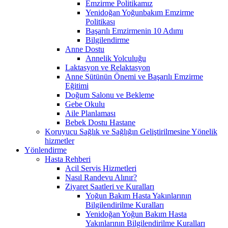
Emzirme Politikamız
Yenidoğan Yoğunbakım Emzirme
Politikası
Başarılı Emzirmenin 10 Adımı
Bilgilendirme
Anne Dostu
Annelik Yolculuğu
Laktasyon ve Relaktasyon
Anne Sütünün Önemi ve Başarılı Emzirme
Eğitimi
Doğum Salonu ve Bekleme
Gebe Okulu
Aile Planlaması
Bebek Dostu Hastane
Koruyucu Sağlık ve Sağlığın Geliştirilmesine Yönelik
hizmetler
Yönlendirme
Hasta Rehberi
Acil Servis Hizmetleri
Nasıl Randevu Alınır?
Ziyaret Saatleri ve Kuralları
Yoğun Bakım Hasta Yakınlarının
Bilgilendirilme Kuralları
Yenidoğan Yoğun Bakım Hasta
Yakınlarının Bilgilendirilme Kuralları