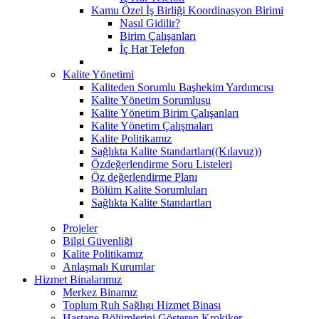
Kamu Özel İş Birliği Koordinasyon Birimi
Nasıl Gidilir?
Birim Çalışanları
İç Hat Telefon
Kalite Yönetimi
Kaliteden Sorumlu Başhekim Yardımcısı
Kalite Yönetim Sorumlusu
Kalite Yönetim Birim Çalışanları
Kalite Yönetim Çalışmaları
Kalite Politikamız
Sağlıkta Kalite Standartları((Kılavuz))
Özdeğerlendirme Soru Listeleri
Öz değerlendirme Planı
Bölüm Kalite Sorumluları
Sağlıkta Kalite Standartları
Projeler
Bilgi Güvenliği
Kalite Politikamız
Anlaşmalı Kurumlar
Hizmet Binalarımız
Merkez Binamız
Toplum Ruh Sağlıgı Hizmet Binası
Hastane Bölümlerini Gösteren Krokiker