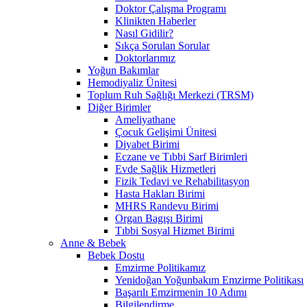
Doktor Çalışma Programı
Klinikten Haberler
Nasıl Gidilir?
Sıkça Sorulan Sorular
Doktorlarımız
Yoğun Bakımlar
Hemodiyaliz Ünitesi
Toplum Ruh Sağlığı Merkezi (TRSM)
Diğer Birimler
Ameliyathane
Çocuk Gelişimi Ünitesi
Diyabet Birimi
Eczane ve Tıbbi Sarf Birimleri
Evde Sağlik Hizmetleri
Fizik Tedavi ve Rehabilitasyon
Hasta Hakları Birimi
MHRS Randevu Birimi
Organ Bagışı Birimi
Tıbbi Sosyal Hizmet Birimi
Anne & Bebek
Bebek Dostu
Emzirme Politikamız
Yenidoğan Yoğunbakım Emzirme Politikası
Başarılı Emzirmenin 10 Adımı
Bilgilendirme