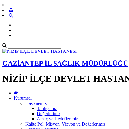
GAZİANTEP İL SAĞLIK MÜDÜRLÜĞÜ
NİZİP İLÇE DEVLET HASTA
Kurumsal
Hastanemiz
Tarihçemiz
Değerlerimiz
Amaç ve Hedeflerimiz
Kalite Pol.,Misyon, Vizyon ve Değerlerimiz