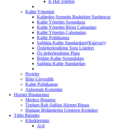
İç Hat Telefon
Kalite Yönetimi
Kaliteden Sorumlu Başhekim Yardımcısı
Kalite Yönetim Sorumlusu
Kalite Yönetim Birim Çalışanları
Kalite Yönetim Çalışmaları
Kalite Politikamız
Sağlıkta Kalite Standartları((Kılavuz))
Özdeğerlendirme Soru Listeleri
Öz değerlendirme Planı
Bölüm Kalite Sorumluları
Sağlıkta Kalite Standartları
Projeler
Bilgi Güvenliği
Kalite Politikamız
Anlaşmalı Kurumlar
Hizmet Binalarımız
Merkez Binamız
Toplum Ruh Sağlıgı Hizmet Binası
Hastane Bölümlerini Gösteren Krokiker
Tıbbi Birimler
Kliniklerimiz
Acil