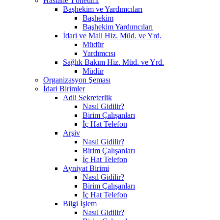
Hastane Yönetimi
Başhekim ve Yardımcıları
Başhekim
Başhekim Yardımcıları
İdari ve Mali Hiz. Müd. ve Yrd.
Müdür
Yardımcısı
Sağlık Bakım Hiz. Müd. ve Yrd.
Müdür
Organizasyon Şeması
İdari Birimler
Adli Sekreterlik
Nasıl Gidilir?
Birim Çalışanları
İç Hat Telefon
Arşiv
Nasıl Gidilir?
Birim Çalışanları
İç Hat Telefon
Ayniyat Birimi
Nasıl Gidilir?
Birim Çalışanları
İç Hat Telefon
Bilgi İşlem
Nasıl Gidilir?