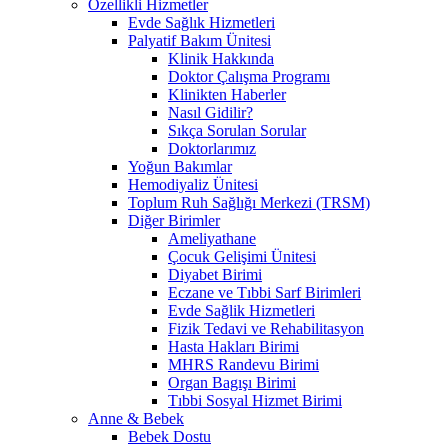
Özellikli Hizmetler
Evde Sağlık Hizmetleri
Palyatif Bakım Ünitesi
Klinik Hakkında
Doktor Çalışma Programı
Klinikten Haberler
Nasıl Gidilir?
Sıkça Sorulan Sorular
Doktorlarımız
Yoğun Bakımlar
Hemodiyaliz Ünitesi
Toplum Ruh Sağlığı Merkezi (TRSM)
Diğer Birimler
Ameliyathane
Çocuk Gelişimi Ünitesi
Diyabet Birimi
Eczane ve Tıbbi Sarf Birimleri
Evde Sağlik Hizmetleri
Fizik Tedavi ve Rehabilitasyon
Hasta Hakları Birimi
MHRS Randevu Birimi
Organ Bagışı Birimi
Tıbbi Sosyal Hizmet Birimi
Anne & Bebek
Bebek Dostu