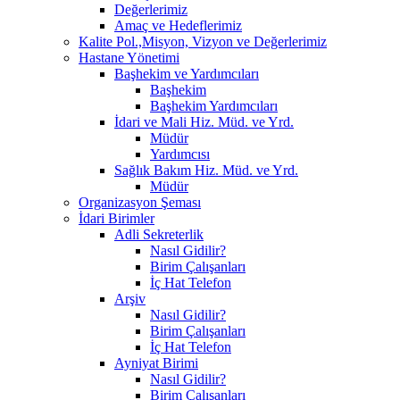
Değerlerimiz
Amaç ve Hedeflerimiz
Kalite Pol.,Misyon, Vizyon ve Değerlerimiz
Hastane Yönetimi
Başhekim ve Yardımcıları
Başhekim
Başhekim Yardımcıları
İdari ve Mali Hiz. Müd. ve Yrd.
Müdür
Yardımcısı
Sağlık Bakım Hiz. Müd. ve Yrd.
Müdür
Organizasyon Şeması
İdari Birimler
Adli Sekreterlik
Nasıl Gidilir?
Birim Çalışanları
İç Hat Telefon
Arşiv
Nasıl Gidilir?
Birim Çalışanları
İç Hat Telefon
Ayniyat Birimi
Nasıl Gidilir?
Birim Çalışanları