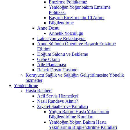
Emzirme Politikamız
Yenidoğan Yoğunbakım Emzirme
Politikası
Başarılı Emzirmenin 10 Adımı
Bilgilendirme
Anne Dostu
Annelik Yolculuğu
Laktasyon ve Relaktasyon
Anne Sütünün Önemi ve Başarılı Emzirme
Eğitimi
Doğum Salonu ve Bekleme
Gebe Okulu
Aile Planlaması
Bebek Dostu Hastane
Koruyucu Sağlık ve Sağlığın Geliştirilmesine Yönelik
hizmetler
Yönlendirme
Hasta Rehberi
Acil Servis Hizmetleri
Nasıl Randevu Alınır?
Ziyaret Saatleri ve Kuralları
Yoğun Bakım Hasta Yakınlarının
Bilgilendirilme Kuralları
Yenidoğan Yoğun Bakım Hasta
Yakınlarının Bilgilendirilme Kuralları