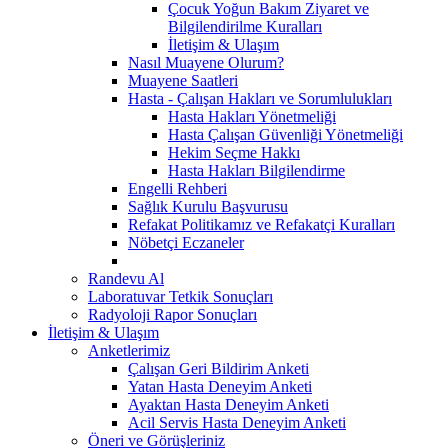
Çocuk Yoğun Bakım Ziyaret ve
Bilgilendirilme Kuralları
İletişim & Ulaşım
Nasıl Muayene Olurum?
Muayene Saatleri
Hasta - Çalışan Hakları ve Sorumlulukları
Hasta Hakları Yönetmeliği
Hasta Çalışan Güvenliği Yönetmeliği
Hekim Seçme Hakkı
Hasta Hakları Bilgilendirme
Engelli Rehberi
Sağlık Kurulu Başvurusu
Refakat Politikamız ve Refakatçi Kuralları
Nöbetçi Eczaneler
Randevu Al
Laboratuvar Tetkik Sonuçları
Radyoloji Rapor Sonuçları
İletişim & Ulaşım
Anketlerimiz
Çalışan Geri Bildirim Anketi
Yatan Hasta Deneyim Anketi
Ayaktan Hasta Deneyim Anketi
Acil Servis Hasta Deneyim Anketi
Öneri ve Görüşleriniz