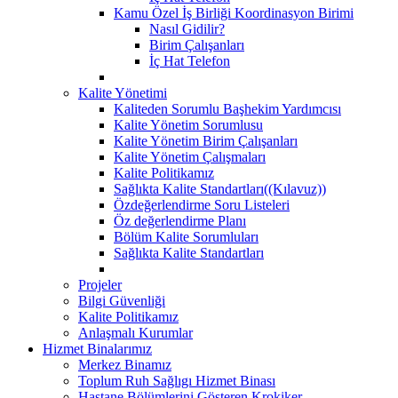
Kamu Özel İş Birliği Koordinasyon Birimi
Nasıl Gidilir?
Birim Çalışanları
İç Hat Telefon
Kalite Yönetimi
Kaliteden Sorumlu Başhekim Yardımcısı
Kalite Yönetim Sorumlusu
Kalite Yönetim Birim Çalışanları
Kalite Yönetim Çalışmaları
Kalite Politikamız
Sağlıkta Kalite Standartları((Kılavuz))
Özdeğerlendirme Soru Listeleri
Öz değerlendirme Planı
Bölüm Kalite Sorumluları
Sağlıkta Kalite Standartları
Projeler
Bilgi Güvenliği
Kalite Politikamız
Anlaşmalı Kurumlar
Hizmet Binalarımız
Merkez Binamız
Toplum Ruh Sağlıgı Hizmet Binası
Hastane Bölümlerini Gösteren Krokiker