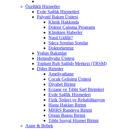
Özellikli Hizmetler
Evde Sağlık Hizmetleri
Palyatif Bakım Ünitesi
Klinik Hakkında
Doktor Çalışma Programı
Klinikten Haberler
Nasıl Gidilir?
Sıkça Sorulan Sorular
Doktorlarımız
Yoğun Bakımlar
Hemodiyaliz Ünitesi
Toplum Ruh Sağlığı Merkezi (TRSM)
Diğer Birimler
Ameliyathane
Çocuk Gelişimi Ünitesi
Diyabet Birimi
Eczane ve Tıbbi Sarf Birimleri
Evde Sağlik Hizmetleri
Fizik Tedavi ve Rehabilitasyon
Hasta Hakları Birimi
MHRS Randevu Birimi
Organ Bagışı Birimi
Tıbbi Sosyal Hizmet Birimi
Anne & Bebek