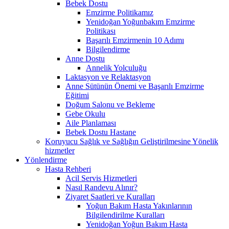
Bebek Dostu
Emzirme Politikamız
Yenidoğan Yoğunbakım Emzirme
Politikası
Başarılı Emzirmenin 10 Adımı
Bilgilendirme
Anne Dostu
Annelik Yolculuğu
Laktasyon ve Relaktasyon
Anne Sütünün Önemi ve Başarılı Emzirme
Eğitimi
Doğum Salonu ve Bekleme
Gebe Okulu
Aile Planlaması
Bebek Dostu Hastane
Koruyucu Sağlık ve Sağlığın Geliştirilmesine Yönelik
hizmetler
Yönlendirme
Hasta Rehberi
Acil Servis Hizmetleri
Nasıl Randevu Alınır?
Ziyaret Saatleri ve Kuralları
Yoğun Bakım Hasta Yakınlarının
Bilgilendirilme Kuralları
Yenidoğan Yoğun Bakım Hasta