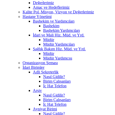
Değerlerimiz
Amaç ve Hedeflerimiz
Kalite Pol.,Misyon, Vizyon ve Değerlerimiz
Hastane Yönetimi
Başhekim ve Yardımcıları
Başhekim
Başhekim Yardımcıları
İdari ve Mali Hiz. Müd. ve Yrd.
Müdür
Müdür Yardımcıları
Sağlık Bakım Hiz. Müd. ve Yrd.
Müdür
Müdür Yardımcısı
Organizasyon Şeması
İdari Birimler
Adli Sekreterlik
Nasıl Gidilir?
Birim Çalışanları
İç Hat Telefon
Arşiv
Nasıl Gidilir?
Birim Çalışanları
İç Hat Telefon
Ayniyat Birimi
Nasıl Gidilir?