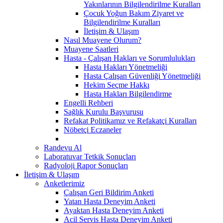
Yakınlarının Bilgilendirilme Kuralları
Çocuk Yoğun Bakım Ziyaret ve
Bilgilendirilme Kuralları
İletişim & Ulaşım
Nasıl Muayene Olurum?
Muayene Saatleri
Hasta - Çalışan Hakları ve Sorumlulukları
Hasta Hakları Yönetmeliği
Hasta Çalışan Güvenliği Yönetmeliği
Hekim Seçme Hakkı
Hasta Hakları Bilgilendirme
Engelli Rehberi
Sağlık Kurulu Başvurusu
Refakat Politikamız ve Refakatçi Kuralları
Nöbetçi Eczaneler
Randevu Al
Laboratuvar Tetkik Sonuçları
Radyoloji Rapor Sonuçları
İletişim & Ulaşım
Anketlerimiz
Çalışan Geri Bildirim Anketi
Yatan Hasta Deneyim Anketi
Ayaktan Hasta Deneyim Anketi
Acil Servis Hasta Deneyim Anketi