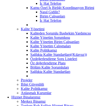
İç Hat Telefon
Kamu Özel İş Birliği Koordinasyon Birimi
Nasıl Gidilir?
Birim Çalışanları
İç Hat Telefon
Kalite Yönetimi
Kaliteden Sorumlu Başhekim Yardımcısı
Kalite Yönetim Sorumlusu
Kalite Yönetim Birim Çalışanları
Kalite Yönetim Çalışmaları
Kalite Politikamız
Sağlıkta Kalite Standartları((Kılavuz))
Özdeğerlendirme Soru Listeleri
Öz değerlendirme Planı
Bölüm Kalite Sorumluları
Sağlıkta Kalite Standartları
Projeler
Bilgi Güvenliği
Kalite Politikamız
Anlaşmalı Kurumlar
Hizmet Binalarımız
Merkez Binamız
Toplum Ruh Sağlıgı Hizmet Binası