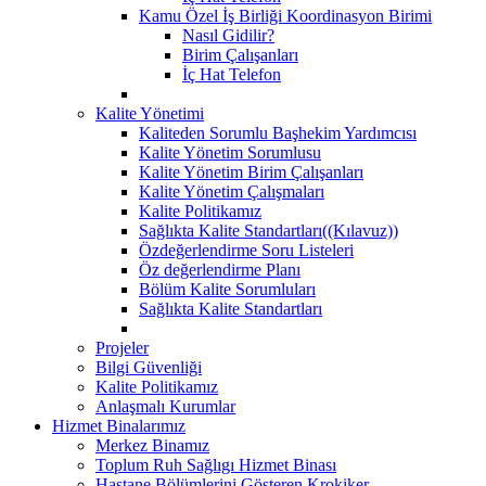
Kamu Özel İş Birliği Koordinasyon Birimi
Nasıl Gidilir?
Birim Çalışanları
İç Hat Telefon
Kalite Yönetimi
Kaliteden Sorumlu Başhekim Yardımcısı
Kalite Yönetim Sorumlusu
Kalite Yönetim Birim Çalışanları
Kalite Yönetim Çalışmaları
Kalite Politikamız
Sağlıkta Kalite Standartları((Kılavuz))
Özdeğerlendirme Soru Listeleri
Öz değerlendirme Planı
Bölüm Kalite Sorumluları
Sağlıkta Kalite Standartları
Projeler
Bilgi Güvenliği
Kalite Politikamız
Anlaşmalı Kurumlar
Hizmet Binalarımız
Merkez Binamız
Toplum Ruh Sağlıgı Hizmet Binası
Hastane Bölümlerini Gösteren Krokiker