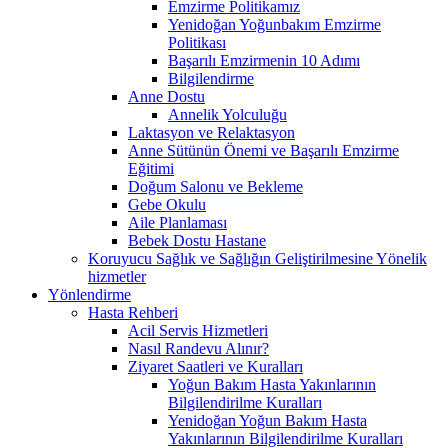
Emzirme Politikamız
Yenidoğan Yoğunbakım Emzirme
Politikası
Başarılı Emzirmenin 10 Adımı
Bilgilendirme
Anne Dostu
Annelik Yolculuğu
Laktasyon ve Relaktasyon
Anne Sütünün Önemi ve Başarılı Emzirme
Eğitimi
Doğum Salonu ve Bekleme
Gebe Okulu
Aile Planlaması
Bebek Dostu Hastane
Koruyucu Sağlık ve Sağlığın Geliştirilmesine Yönelik
hizmetler
Yönlendirme
Hasta Rehberi
Acil Servis Hizmetleri
Nasıl Randevu Alınır?
Ziyaret Saatleri ve Kuralları
Yoğun Bakım Hasta Yakınlarının
Bilgilendirilme Kuralları
Yenidoğan Yoğun Bakım Hasta
Yakınlarının Bilgilendirilme Kuralları