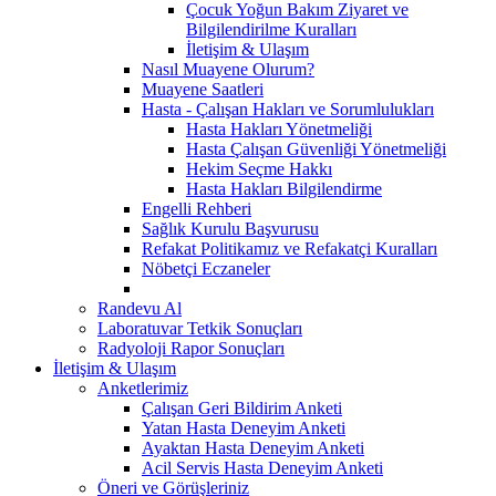
Çocuk Yoğun Bakım Ziyaret ve
Bilgilendirilme Kuralları
İletişim & Ulaşım
Nasıl Muayene Olurum?
Muayene Saatleri
Hasta - Çalışan Hakları ve Sorumlulukları
Hasta Hakları Yönetmeliği
Hasta Çalışan Güvenliği Yönetmeliği
Hekim Seçme Hakkı
Hasta Hakları Bilgilendirme
Engelli Rehberi
Sağlık Kurulu Başvurusu
Refakat Politikamız ve Refakatçi Kuralları
Nöbetçi Eczaneler
Randevu Al
Laboratuvar Tetkik Sonuçları
Radyoloji Rapor Sonuçları
İletişim & Ulaşım
Anketlerimiz
Çalışan Geri Bildirim Anketi
Yatan Hasta Deneyim Anketi
Ayaktan Hasta Deneyim Anketi
Acil Servis Hasta Deneyim Anketi
Öneri ve Görüşleriniz