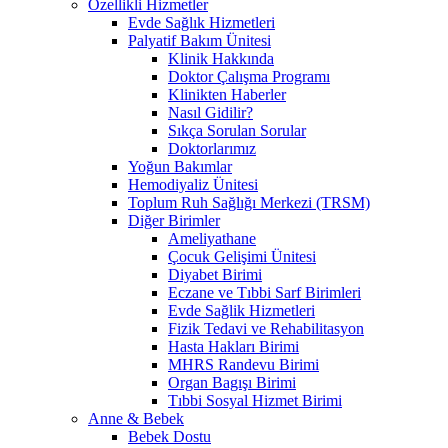
Özellikli Hizmetler
Evde Sağlık Hizmetleri
Palyatif Bakım Ünitesi
Klinik Hakkında
Doktor Çalışma Programı
Klinikten Haberler
Nasıl Gidilir?
Sıkça Sorulan Sorular
Doktorlarımız
Yoğun Bakımlar
Hemodiyaliz Ünitesi
Toplum Ruh Sağlığı Merkezi (TRSM)
Diğer Birimler
Ameliyathane
Çocuk Gelişimi Ünitesi
Diyabet Birimi
Eczane ve Tıbbi Sarf Birimleri
Evde Sağlik Hizmetleri
Fizik Tedavi ve Rehabilitasyon
Hasta Hakları Birimi
MHRS Randevu Birimi
Organ Bagışı Birimi
Tıbbi Sosyal Hizmet Birimi
Anne & Bebek
Bebek Dostu