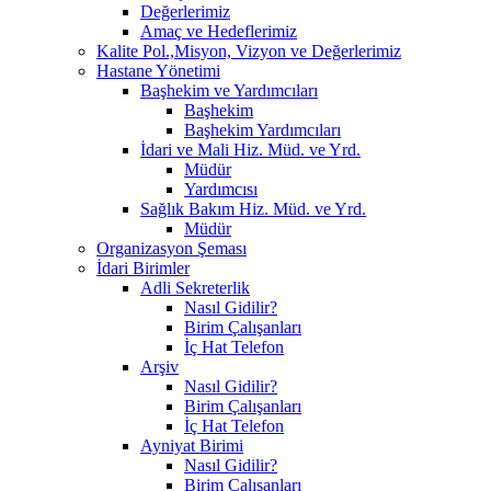
Değerlerimiz
Amaç ve Hedeflerimiz
Kalite Pol.,Misyon, Vizyon ve Değerlerimiz
Hastane Yönetimi
Başhekim ve Yardımcıları
Başhekim
Başhekim Yardımcıları
İdari ve Mali Hiz. Müd. ve Yrd.
Müdür
Yardımcısı
Sağlık Bakım Hiz. Müd. ve Yrd.
Müdür
Organizasyon Şeması
İdari Birimler
Adli Sekreterlik
Nasıl Gidilir?
Birim Çalışanları
İç Hat Telefon
Arşiv
Nasıl Gidilir?
Birim Çalışanları
İç Hat Telefon
Ayniyat Birimi
Nasıl Gidilir?
Birim Çalışanları