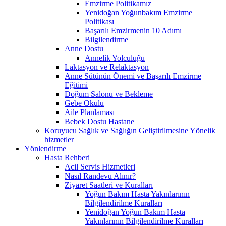
Emzirme Politikamız
Yenidoğan Yoğunbakım Emzirme
Politikası
Başarılı Emzirmenin 10 Adımı
Bilgilendirme
Anne Dostu
Annelik Yolculuğu
Laktasyon ve Relaktasyon
Anne Sütünün Önemi ve Başarılı Emzirme
Eğitimi
Doğum Salonu ve Bekleme
Gebe Okulu
Aile Planlaması
Bebek Dostu Hastane
Koruyucu Sağlık ve Sağlığın Geliştirilmesine Yönelik
hizmetler
Yönlendirme
Hasta Rehberi
Acil Servis Hizmetleri
Nasıl Randevu Alınır?
Ziyaret Saatleri ve Kuralları
Yoğun Bakım Hasta Yakınlarının
Bilgilendirilme Kuralları
Yenidoğan Yoğun Bakım Hasta
Yakınlarının Bilgilendirilme Kuralları