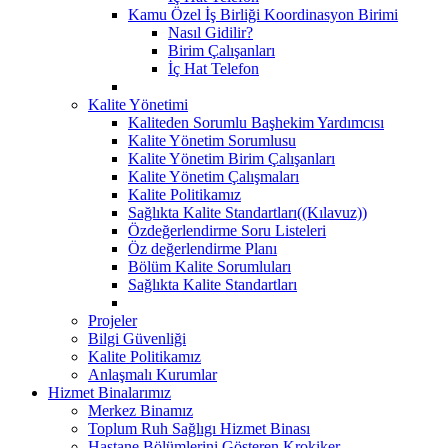
Kamu Özel İş Birliği Koordinasyon Birimi
Nasıl Gidilir?
Birim Çalışanları
İç Hat Telefon
Kalite Yönetimi
Kaliteden Sorumlu Başhekim Yardımcısı
Kalite Yönetim Sorumlusu
Kalite Yönetim Birim Çalışanları
Kalite Yönetim Çalışmaları
Kalite Politikamız
Sağlıkta Kalite Standartları((Kılavuz))
Özdeğerlendirme Soru Listeleri
Öz değerlendirme Planı
Bölüm Kalite Sorumluları
Sağlıkta Kalite Standartları
Projeler
Bilgi Güvenliği
Kalite Politikamız
Anlaşmalı Kurumlar
Hizmet Binalarımız
Merkez Binamız
Toplum Ruh Sağlıgı Hizmet Binası
Hastane Bölümlerini Gösteren Krokiker