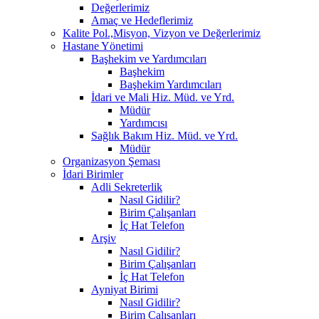
Değerlerimiz
Amaç ve Hedeflerimiz
Kalite Pol.,Misyon, Vizyon ve Değerlerimiz
Hastane Yönetimi
Başhekim ve Yardımcıları
Başhekim
Başhekim Yardımcıları
İdari ve Mali Hiz. Müd. ve Yrd.
Müdür
Yardımcısı
Sağlık Bakım Hiz. Müd. ve Yrd.
Müdür
Organizasyon Şeması
İdari Birimler
Adli Sekreterlik
Nasıl Gidilir?
Birim Çalışanları
İç Hat Telefon
Arşiv
Nasıl Gidilir?
Birim Çalışanları
İç Hat Telefon
Ayniyat Birimi
Nasıl Gidilir?
Birim Çalışanları