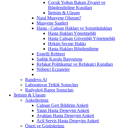
Çocuk Yoğun Bakım Ziyaret ve
Bilgilendirilme Kuralları
İletişim & Ulaşım
Nasıl Muayene Olurum?
Muayene Saatleri
Hasta - Çalışan Hakları ve Sorumlulukları
Hasta Hakları Yönetmeliği
Hasta Çalışan Güvenliği Yönetmeliği
Hekim Seçme Hakkı
Hasta Hakları Bilgilendirme
Engelli Rehberi
Sağlık Kurulu Başvurusu
Refakat Politikamız ve Refakatçi Kuralları
Nöbetçi Eczaneler
Randevu Al
Laboratuvar Tetkik Sonuçları
Radyoloji Rapor Sonuçları
İletişim & Ulaşım
Anketlerimiz
Çalışan Geri Bildirim Anketi
Yatan Hasta Deneyim Anketi
Ayaktan Hasta Deneyim Anketi
Acil Servis Hasta Deneyim Anketi
Öneri ve Görüşleriniz