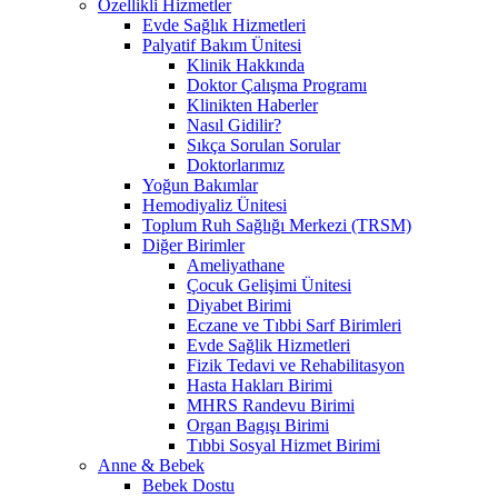
Özellikli Hizmetler
Evde Sağlık Hizmetleri
Palyatif Bakım Ünitesi
Klinik Hakkında
Doktor Çalışma Programı
Klinikten Haberler
Nasıl Gidilir?
Sıkça Sorulan Sorular
Doktorlarımız
Yoğun Bakımlar
Hemodiyaliz Ünitesi
Toplum Ruh Sağlığı Merkezi (TRSM)
Diğer Birimler
Ameliyathane
Çocuk Gelişimi Ünitesi
Diyabet Birimi
Eczane ve Tıbbi Sarf Birimleri
Evde Sağlik Hizmetleri
Fizik Tedavi ve Rehabilitasyon
Hasta Hakları Birimi
MHRS Randevu Birimi
Organ Bagışı Birimi
Tıbbi Sosyal Hizmet Birimi
Anne & Bebek
Bebek Dostu